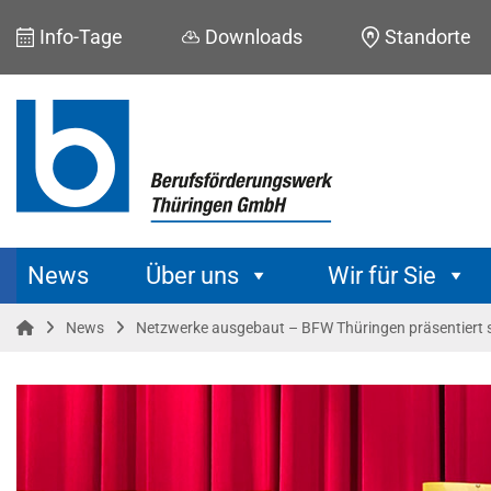
Skip
Info-Tage
Downloads
Standorte
to
content
News
Über uns
Wir für Sie
News
Netzwerke ausgebaut – BFW Thüringen präsentiert s