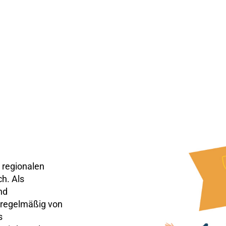
 regionalen
ch. Als
nd
 regelmäßig von
s