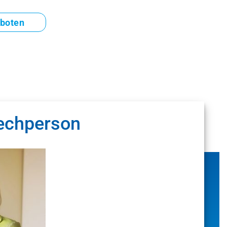
eboten
echperson