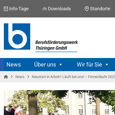
Skip
Info-Tage
Downloads
Standorte
to
content
News
Über uns
Wir für Sie
News
Neustart in Arbeit? Läuft bei uns! – Firmenläufe 202