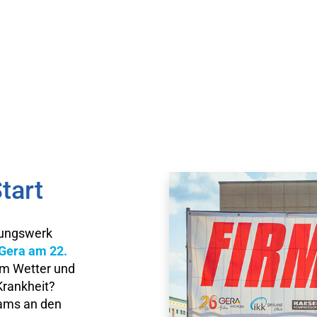
tart
rungswerk
Gera am 22.
em Wetter und
Krankheit?
eams an den