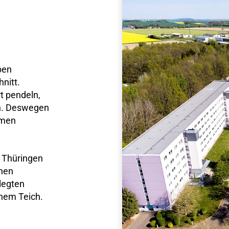
ben
hnitt.
t pendeln,
en. Deswegen
hmen
 Thüringen
enen
legten
nem Teich.