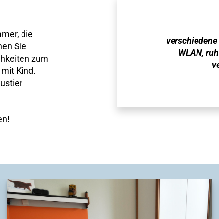
mmer, die
verschiedene 
nen Sie
WLAN, ruh
ichkeiten zum
v
 mit Kind.
ustier
en!