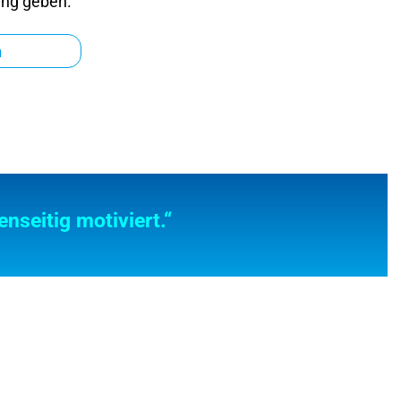
ung geben.
n
nseitig motiviert.“