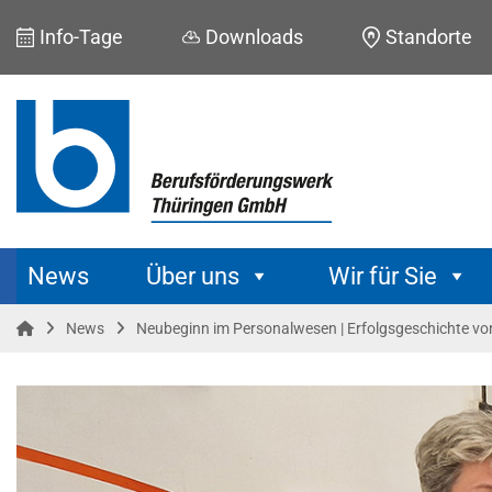
Skip
Info-Tage
Downloads
Standorte
to
content
News
Über uns
Wir für Sie
News
Neubeginn im Personalwesen | Erfolgsgeschichte von