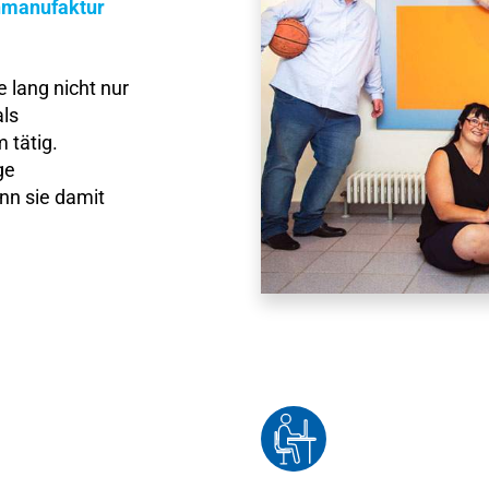
nmanufaktur
e lang nicht nur
als
 tätig.
ge
nn sie damit