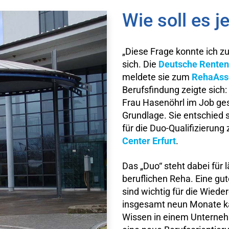
Wie soll es j
„Diese Frage konnte ich zu
sich. Die
Deutsche Renten
meldete sie zum
RehaAss
Berufsfindung zeigte sich
Frau Hasenöhrl im Job ges
Grundlage. Sie entschied 
für die Duo-Qualifizierung
Center Erfurt
.
Das „Duo“ steht dabei für 
beruflichen Reha. Eine gu
sind wichtig für die Wiede
insgesamt neun Monate k
Wissen in einem Unterne