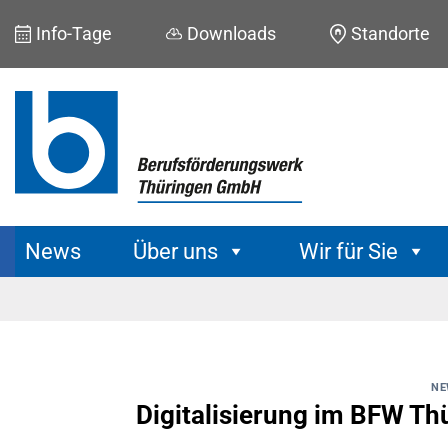
Skip
Info-Tage
Downloads
Standorte
to
content
News
Über uns
Wir für Sie
NE
Digitalisierung im BFW Thü