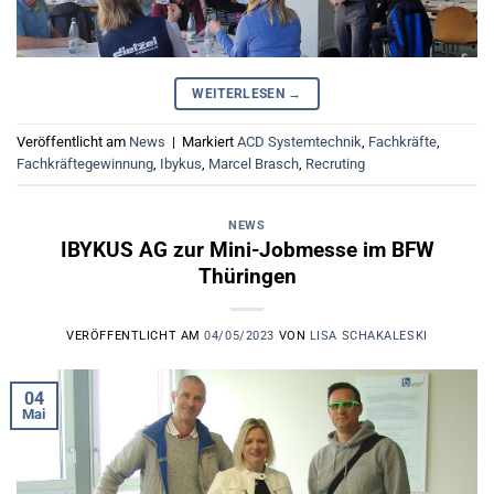
WEITERLESEN
→
Veröffentlicht am
News
|
Markiert
ACD Systemtechnik
,
Fachkräfte
,
Fachkräftegewinnung
,
Ibykus
,
Marcel Brasch
,
Recruting
NEWS
IBYKUS AG zur Mini-Jobmesse im BFW
Thüringen
VERÖFFENTLICHT AM
04/05/2023
VON
LISA SCHAKALESKI
04
Mai