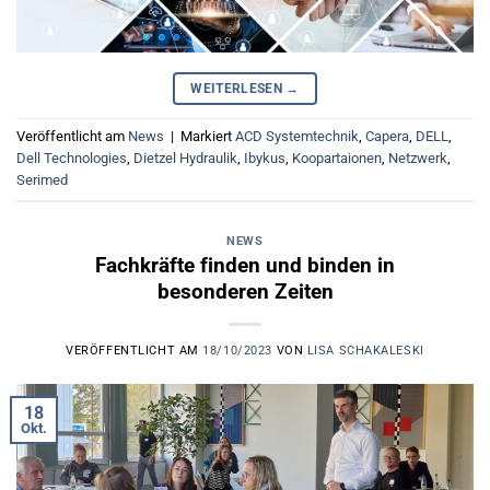
WEITERLESEN
→
Veröffentlicht am
News
|
Markiert
ACD Systemtechnik
,
Capera
,
DELL
,
Dell Technologies
,
Dietzel Hydraulik
,
Ibykus
,
Koopartaionen
,
Netzwerk
,
Serimed
NEWS
Fachkräfte finden und binden in
besonderen Zeiten
VERÖFFENTLICHT AM
18/10/2023
VON
LISA SCHAKALESKI
18
Okt.