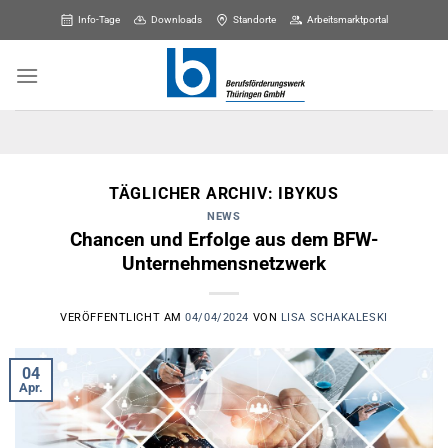
Skip
Info-Tage
Downloads
Standorte
Arbeitsmarktportal
to
content
TÄGLICHER ARCHIV:
IBYKUS
NEWS
Chancen und Erfolge aus dem BFW-
Unternehmensnetzwerk
VERÖFFENTLICHT AM
04/04/2024
VON
LISA SCHAKALESKI
04
Apr.